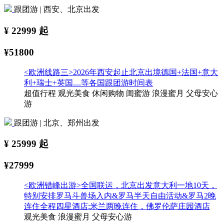
跟团游 | 西安、北京出发
¥
22999
起
¥51800
<欧洲线路三>2026年西安起止北京出境德国+法国+意大
利+瑞士+英国....等各国跟团游时间表
超值行程
观光美食
休闲购物
闺蜜游
浪漫蜜月
父母安心
游
跟团游 | 北京、郑州出发
¥
25999
起
¥27999
<欧洲错峰出游>全国联运，北京出发意大利一地10天，
特别安排罗马斗兽场入内&罗马半天自由活动&罗马2晚
连住全程四星酒店:米兰两晚连住，佛罗伦萨庄园酒店
观光美食
浪漫蜜月
父母安心游