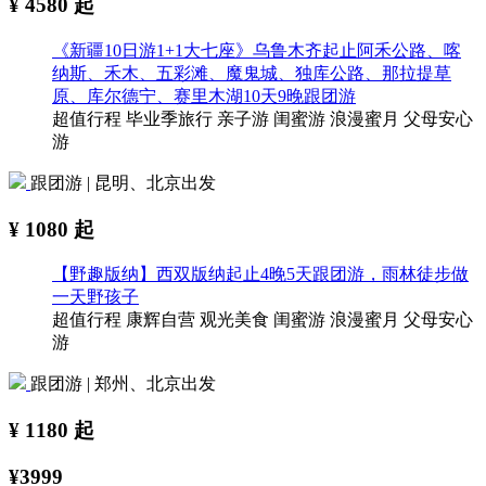
¥
4580
起
《新疆10日游1+1大七座》乌鲁木齐起止阿禾公路、喀
纳斯、禾木、五彩滩、魔鬼城、独库公路、那拉提草
原、库尔德宁、赛里木湖10天9晚跟团游
超值行程
毕业季旅行
亲子游
闺蜜游
浪漫蜜月
父母安心
游
跟团游 | 昆明、北京出发
¥
1080
起
【野趣版纳】西双版纳起止4晚5天跟团游，雨林徒步做
一天野孩子
超值行程
康辉自营
观光美食
闺蜜游
浪漫蜜月
父母安心
游
跟团游 | 郑州、北京出发
¥
1180
起
¥3999