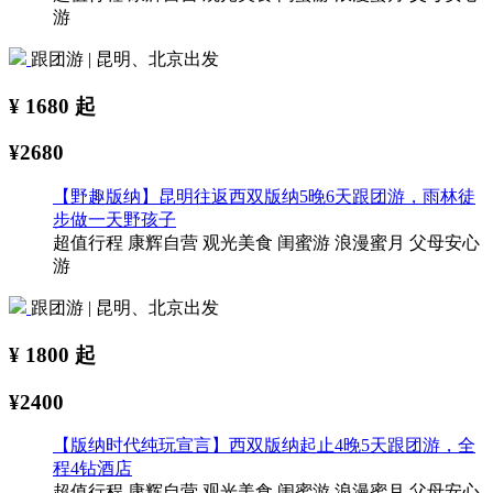
游
跟团游 | 昆明、北京出发
¥
1680
起
¥2680
【野趣版纳】昆明往返西双版纳5晚6天跟团游，雨林徒
步做一天野孩子
超值行程
康辉自营
观光美食
闺蜜游
浪漫蜜月
父母安心
游
跟团游 | 昆明、北京出发
¥
1800
起
¥2400
【版纳时代纯玩宣言】西双版纳起止4晚5天跟团游，全
程4钻酒店
超值行程
康辉自营
观光美食
闺蜜游
浪漫蜜月
父母安心