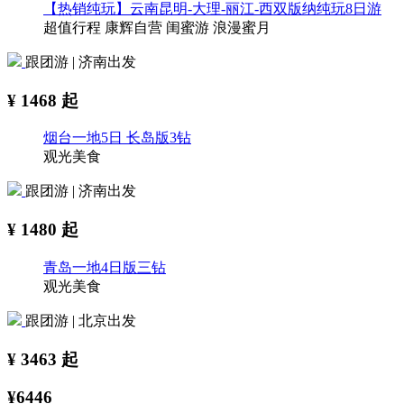
【热销纯玩】云南昆明-大理-丽江-西双版纳纯玩8日游
超值行程
康辉自营
闺蜜游
浪漫蜜月
跟团游 | 济南出发
¥
1468
起
烟台一地5日 长岛版3钻
观光美食
跟团游 | 济南出发
¥
1480
起
青岛一地4日版三钻
观光美食
跟团游 | 北京出发
¥
3463
起
¥6446