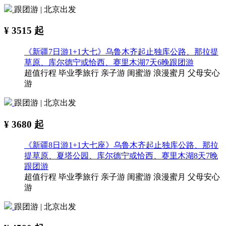
跟团游 | 北京出发
¥
3515
起
《新疆7日游1+1大七》乌鲁木齐起止独库公路、那拉提
草原、库尔德宁或恰西、赛里木湖7天6晚跟团游
超值行程
毕业季旅行
亲子游
闺蜜游
浪漫蜜月
父母安心
游
跟团游 | 北京出发
¥
3680
起
《新疆8日游1+1大七座》乌鲁木齐起止独库公路、那拉
提草原、夏塔公园、库尔德宁或恰西、赛里木湖8天7晚
跟团游
超值行程
毕业季旅行
亲子游
闺蜜游
浪漫蜜月
父母安心
游
跟团游 | 北京出发