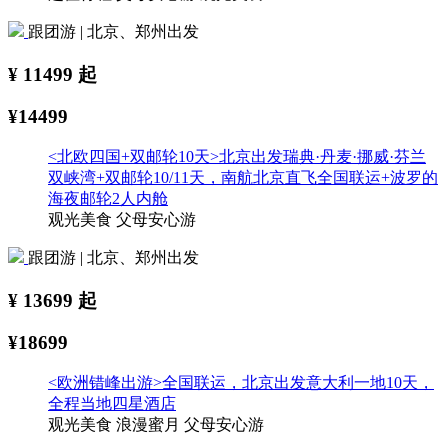
跟团游 | 北京、郑州出发
¥
11499
起
¥14499
<北欧四国+双邮轮10天>北京出发瑞典·丹麦·挪威·芬兰
双峡湾+双邮轮10/11天，南航北京直飞全国联运+波罗的
海夜邮轮2人内舱
观光美食
父母安心游
跟团游 | 北京、郑州出发
¥
13699
起
¥18699
<欧洲错峰出游>全国联运，北京出发意大利一地10天，
全程当地四星酒店
观光美食
浪漫蜜月
父母安心游