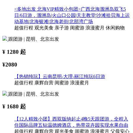
<多地出发 北海VIP精致小包团>广西北海涠洲岛双飞5
日/6日游，涠洲岛|火山口公园|天主教堂|沙滩拾贝海上运
动基地|北海银滩|北海老街|北部湾广场
超值行程
观光美食
亲子游
闺蜜游
浪漫蜜月
休闲购物
跟团游 | 昆明、北京出发
¥
1280
起
¥2080
【热销纯玩】云南昆明-大理-丽江纯玩6日游
超值行程
康辉自营
闺蜜游
浪漫蜜月
跟团游 | 昆明、北京出发
¥
1680
起
【12人精致小团】西双版纳起止4晚5天跟团游，全程入
住国际品牌五钻温德姆酒店，热带花卉园实现水果自由
超值行程
康辉自营
观光美食
闺蜜游
浪漫蜜月
父母安心