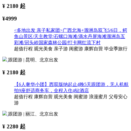
¥
2180
起
¥4999
<多地出发 亲子私家团>广西北海+涠洲岛双飞5/6日，鳄
鱼山景区/天主教堂/石螺口海滩/滴水丹屏海滩涠洲岛五
彩滩/冠头岭国家森林公园/打卡网红流下村
超值行程
观光美食
亲子游
闺蜜游
康辉自营
毕业季旅行
跟团游 | 昆明、北京出发
¥
2180
起
【6人奢华小团】西双版纳起止4晚5天跟团游，无人机航
拍9座舒适商务车，全程入住4钻酒店
超值行程
康辉自营
观光美食
闺蜜游
浪漫蜜月
父母安心
游
跟团游 | 丽江、北京出发
¥
2280
起