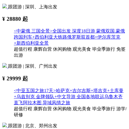
跟团游 | 深圳、上海出发
¥
28880
起
<中蒙俄 三国全景>全国出发 深度18日游 蒙俄双国.蒙俄
跨国列车+西伯利亚大铁路俄罗斯双首都+伊尔库茨克
+新西伯利亚全景
超值行程
康辉自营
休闲购物
观光美食
毕业季旅行
免签
出游
跟团游 | 深圳、广州出发
¥
29999
起
<中亚五国之旅17天>哈萨克+吉尔吉斯+塔吉克+土库曼
+乌兹别克 金牌领队+中文导游 全国各地联运乌鲁木齐
直飞阿拉木图 异域风情之旅
超值行程
康辉自营
休闲购物
观光美食
毕业季旅行
游学/
研修
跟团游 | 北京、郑州出发