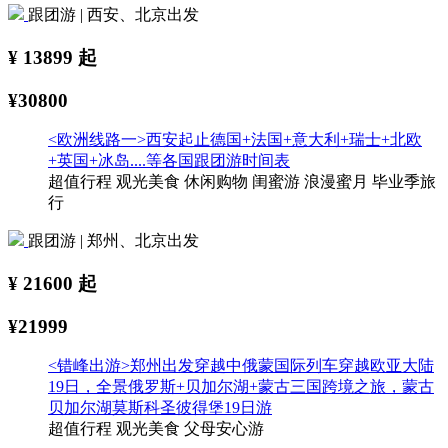
跟团游 | 西安、北京出发
¥
13899
起
¥30800
<欧洲线路一>西安起止德国+法国+意大利+瑞士+北欧
+英国+冰岛....等各国跟团游时间表
超值行程
观光美食
休闲购物
闺蜜游
浪漫蜜月
毕业季旅
行
跟团游 | 郑州、北京出发
¥
21600
起
¥21999
<错峰出游>郑州出发穿越中俄蒙国际列车穿越欧亚大陆
19日，全景俄罗斯+贝加尔湖+蒙古三国跨境之旅，蒙古
贝加尔湖莫斯科圣彼得堡19日游
超值行程
观光美食
父母安心游