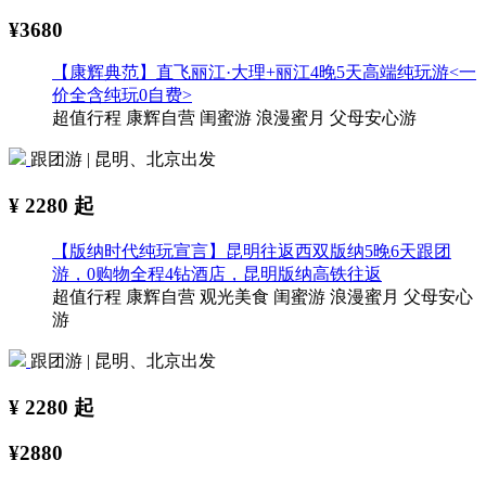
¥3680
【康辉典范】直飞丽江·大理+丽江4晚5天高端纯玩游<一
价全含纯玩0自费>
超值行程
康辉自营
闺蜜游
浪漫蜜月
父母安心游
跟团游 | 昆明、北京出发
¥
2280
起
【版纳时代纯玩宣言】昆明往返西双版纳5晚6天跟团
游，0购物全程4钻酒店，昆明版纳高铁往返
超值行程
康辉自营
观光美食
闺蜜游
浪漫蜜月
父母安心
游
跟团游 | 昆明、北京出发
¥
2280
起
¥2880