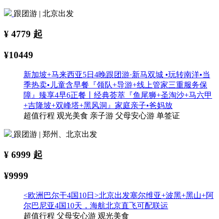
跟团游 | 北京出发
¥
4779
起
¥10449
新加坡+马来西亚5日4晚跟团游·新马双城 •玩转南洋•当
季热卖•儿童含早餐『领队+导游+线上管家三重服务保
障』臻享4早6正餐丨经典荟萃『鱼尾狮+圣淘沙+马六甲
+吉隆坡+双峰塔+黑风洞』家庭亲子•爸妈放
超值行程
观光美食
亲子游
父母安心游
单签证
跟团游 | 郑州、北京出发
¥
6999
起
¥9999
<欧洲巴尔干4国10日>北京出发塞尔维亚+波黑+黑山+阿
尔巴尼亚4国10天，海航北京直飞可配联运
超值行程
父母安心游
观光美食