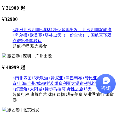
¥
31900
起
¥32900
<欧洲北欧四国+塔林12日>多地出发，北欧四国双峡湾
+卑尔根+欧登赛+塔林12天（一价全含），国航直飞双
点进出全国联运
超值行程
观光美食
跟团游 | 深圳、广州出发
¥
48999
起
<南非四国15天联游>肯尼亚+津巴韦布+赞比亚+南非 北
京/上海/广州/成都往返 维多利亚大瀑布+赞比西河游船
+好望角+太阳城+徒步马拉河 野性之旅15天
超值行程
康辉自营
休闲购物
观光美食
毕业季旅行
闺蜜
游
跟团游 | 北京出发