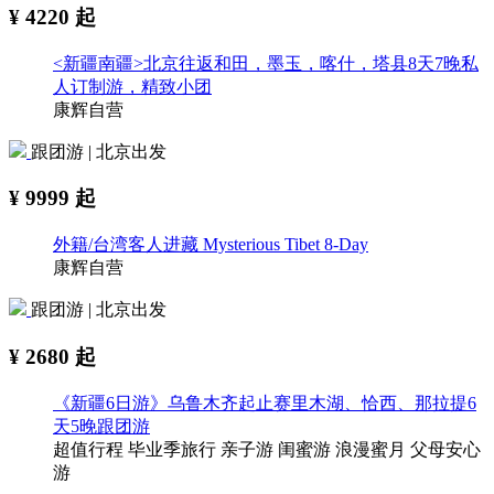
¥
4220
起
<新疆南疆>北京往返和田，墨玉，喀什，塔县8天7晚私
人订制游，精致小团
康辉自营
跟团游 | 北京出发
¥
9999
起
外籍/台湾客人进藏 Mysterious Tibet 8-Day
康辉自营
跟团游 | 北京出发
¥
2680
起
《新疆6日游》乌鲁木齐起止赛里木湖、恰西、那拉提6
天5晚跟团游
超值行程
毕业季旅行
亲子游
闺蜜游
浪漫蜜月
父母安心
游