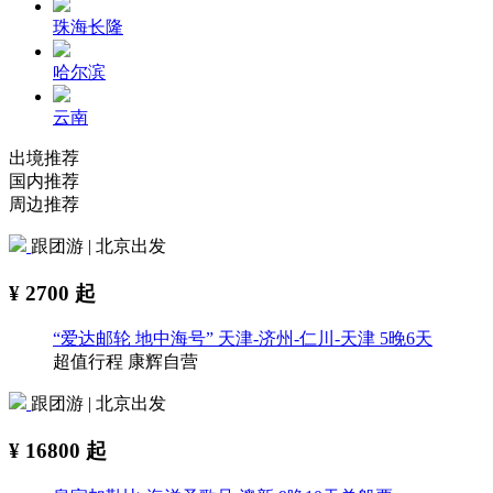
珠海长隆
哈尔滨
云南
出境推荐
国内推荐
周边推荐
跟团游 | 北京出发
¥
2700
起
“爱达邮轮 地中海号” 天津-济州-仁川-天津 5晚6天
超值行程
康辉自营
跟团游 | 北京出发
¥
16800
起